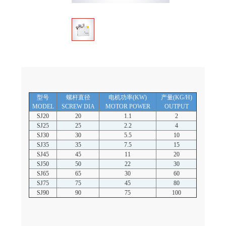
型号
螺杆直径
电机功率(KW)
产量(KG/H)
MODEL
SCREW DIA
MOTOR POWER
OUTPUT
SJ20
20
1.1
2
SJ25
25
2.2
4
SJ30
30
5.5
10
SJ35
35
7.5
15
SJ45
45
11
20
SJ50
50
22
30
SJ65
65
30
60
SJ75
75
45
80
SJ90
90
75
100