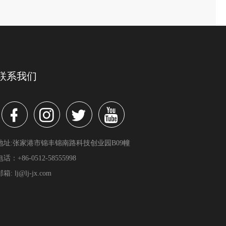
联系我们
地址:张家港市锦丰锦南路科技创业园B09幢
电话：+86-0512-58555998
邮箱: lj@lj-jx.com