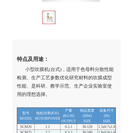
特点及用途：
小型吹膜机(台式)，适用于色母料分散性能
检测、生产工艺参数优化研究材料的吹膜成型
性能、是科研、教学示范、生产企业实验室使
用的理想选择。
产量
制品宽度
设备尺寸
型号
电机功率(KW)
(KG/H)
(MM)
(M)
MODEL
MOTORPOWER
OUTPUT
SIZE
SIZE
SCM20
1.1
0.2-1
30-120
1.5x0.7x1.8
SCM25
2.2
0.3-2
30-180
1.8x0.8x1.8